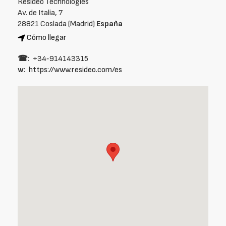
Resideo Technologies
Av. de Italia, 7
28821 Coslada (Madrid)
España
Cómo llegar
☎:
+34‑914143315
w:
https://www.resideo.com/es