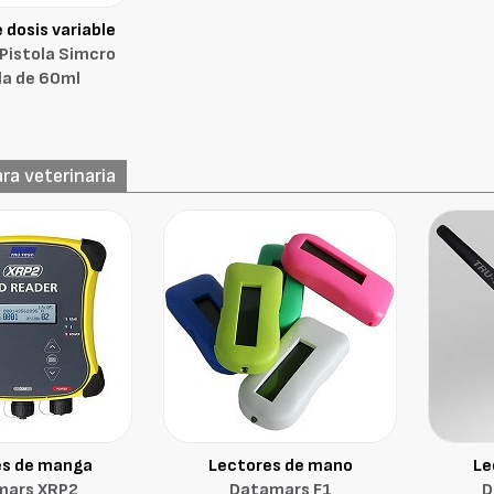
e dosis variable
Pistola Simcro
a de 60ml
ra veterinaria
es de manga
Lectores de mano
Le
mars XRP2
Datamars F1
D