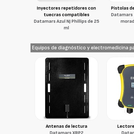
Inyectores repetidores con
Pistolas d
tuecras compatibles
Datamars 
Datamars Azul NJ Phillips de 25
morad
ml
Equipos de diagnóstico y electromedicina pa
Antenas de lectura
Lector
Datamars XRP2
Data