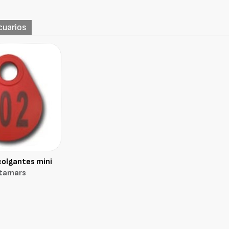
cuarios
colgantes mini
tamars