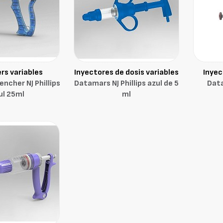
rs variables
Inyectores de dosis variables
Inyec
ncher NJ Phillips
Datamars NJ Phillips azul de 5
Data
ul 25ml
ml