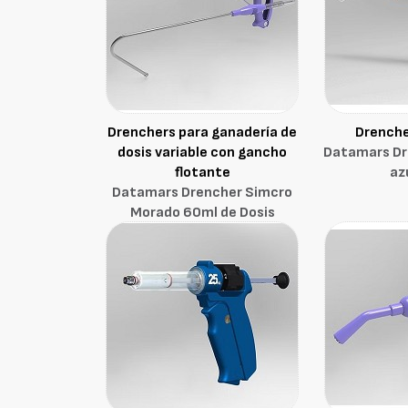
Drenchers para ganadería de
Drenche
dosis variable con gancho
Datamars Dre
flotante
az
Datamars Drencher Simcro
Morado 60ml de Dosis
Variable con Gancho Flotante