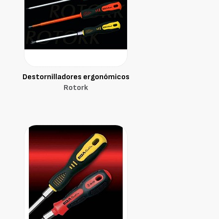
Destornilladores ergonómicos
Rotork