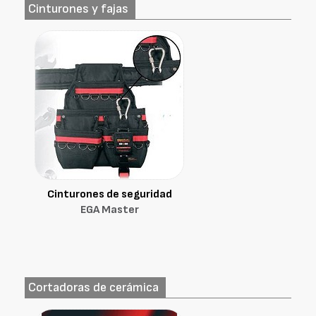
Cinturones y fajas
Cinturones de seguridad
EGA Master
Cortadoras de cerámica