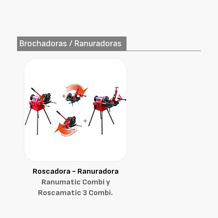
Brochadoras / Ranuradoras
Roscadora - Ranuradora
Ranumatic Combi y
Roscamatic 3 Combi.