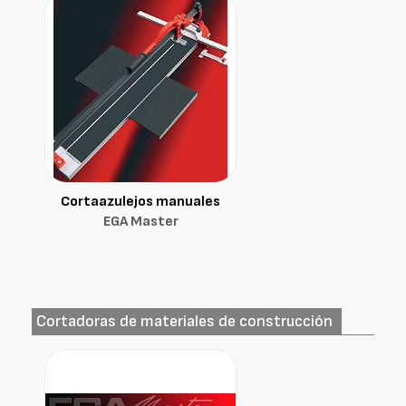
Cortaazulejos manuales
EGA Master
Cortadoras de materiales de construcción