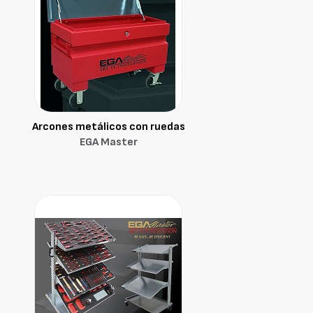
Arcones metálicos con ruedas
EGA Master