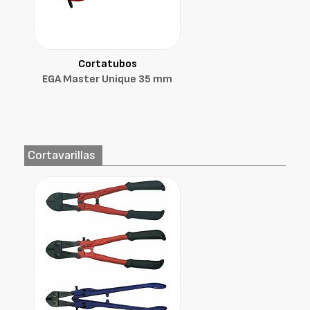
Cortatubos
EGA Master Unique 35 mm
Cortavarillas