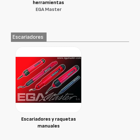
herramientas
EGA Master
Escariadores
Escariadores y raquetas
manuales