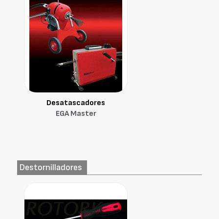
Desatascadores
EGA Master
Destornilladores