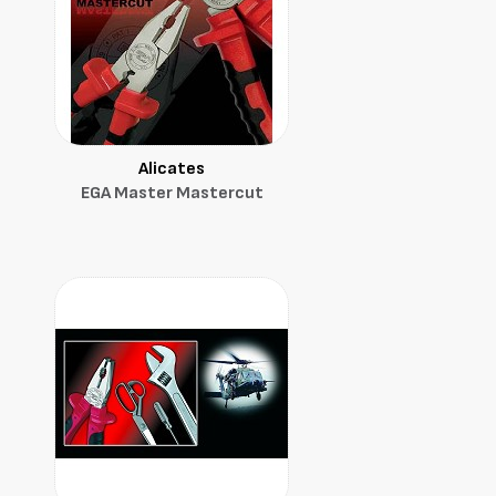
Alicates
EGA Master Mastercut