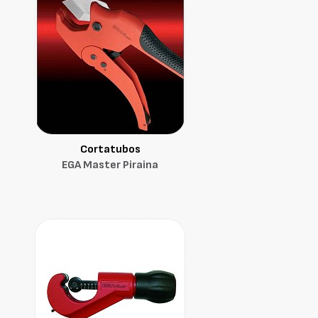
Cortatubos
EGA Master Piraina