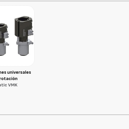
es universales
rotación
atic VMK