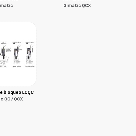
imatic
Gimatic QCX
e bloqueo LOQC
c QC / QCX