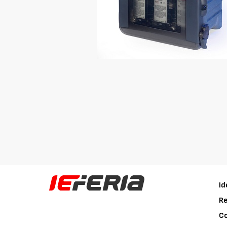
Id
Re
C