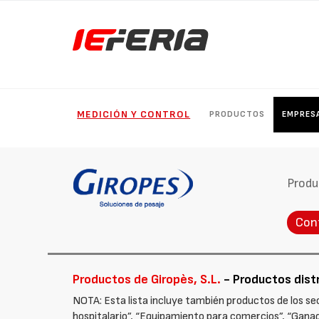
MEDICIÓN Y CONTROL
PRODUCTOS
EMPRES
Produ
Con
Productos de Giropès, S.L.
- Productos distr
NOTA: Esta lista incluye también productos de los se
hospitalario”, “Equipamiento para comercios”, “Ganade