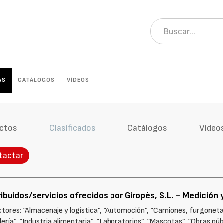
AS
CATÁLOGOS
VÍDEOS
ctos
Clasificados
Catálogos
Vídeo
tactar
ibuidos/servicios ofrecidos por Giropès, S.L. - Medición 
ctores: “Almacenaje y logística”, “Automoción”, “Camiones, furgoneta
ría”, “Industria alimentaria”, “Laboratorios”, “Mascotas”, “Obras públ