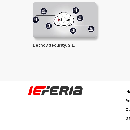
Detnov Security, S.L.
Id
Re
C
Ca