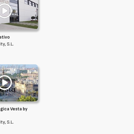
ativo
y, S.L.
gica Vesta by
y, S.L.