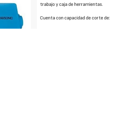
trabajo y caja de herramientas.
Cuenta con capacidad de corte de:
- Max redondo 500 mm
- Max rectangular 610×560 mm
- Paquetes máx. 480×260 mm
Equipamiento estándar:
- Control PLC para todas las funciones eléctricas 
en color y mensajes de alarma.
- Velocidad de la cinta infinitamente variable co
- Detector de movimiento de la rueda con interru
- Avance automático tipo shuttle y mesa de traba