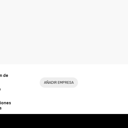
n de
AÑADIR EMPRESA
e
iones
s