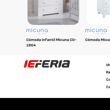
Cómoda infantil Micuna CO-
Cómoda Micu
1804
Id
Re
C
Ca