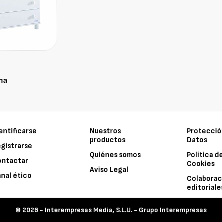
na
entificarse
Nuestros
Protecció
productos
Datos
gistrarse
Quiénes somos
Política d
ontactar
Cookies
Aviso Legal
nal ético
Colaborac
editoriale
© 2026 -
Interempresas Media, S.L.U. - Grupo Interempresas