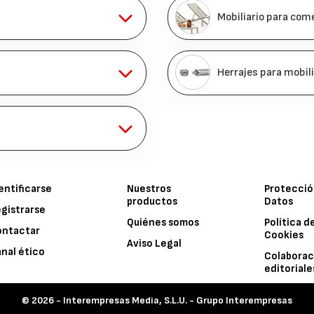
Mobiliario para come
Herrajes para mobili
entificarse
Nuestros
Protecció
productos
Datos
gistrarse
Quiénes somos
Política d
ontactar
Cookies
Aviso Legal
nal ético
Colaborac
editoriale
© 2026 -
Interempresas Media, S.L.U. - Grupo Interempresas