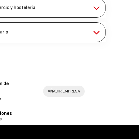
rcio y hostelería
ario
n de
AÑADIR EMPRESA
e
iones
s