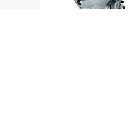
Id
Re
C
Ca