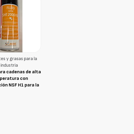
es y grasas para la
industria
ara cadenas de alta
peratura con
ción NSF H1 para la
alimentaria: Setral
etral STG 220 FD
(Spray)