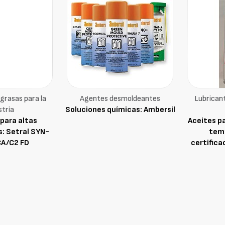
grasas para la
Agentes desmoldeantes
Lubricant
stria
Soluciones químicas: Ambersil
para altas
Aceites p
: Setral SYN-
tem
CA/C2 FD
certifica
industria 
FLUID s