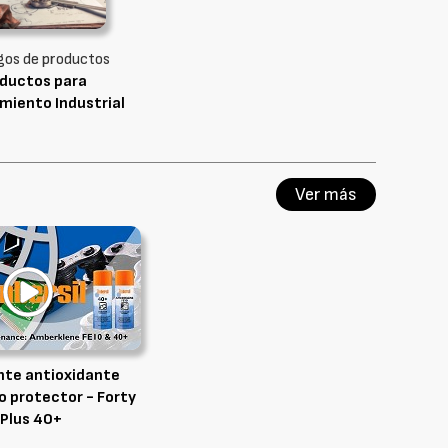
gos de productos
ductos para
miento Industrial
Ver más
nte antioxidante
o protector - Forty
Plus 40+