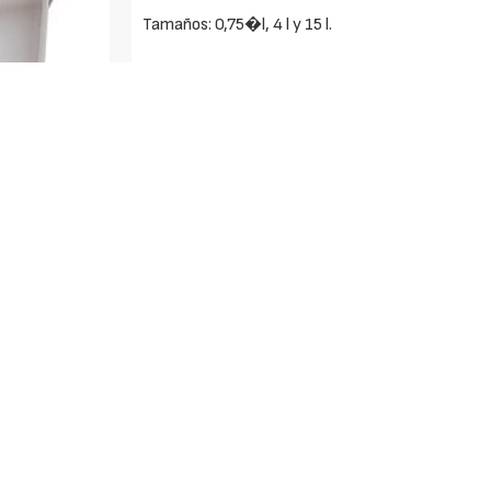
Tamaños: 0,75�l, 4 l y 15 l.
Certificados: disponibles los ensayos de resisten
indicaciones de la ETAG-005-8.
Características:
- Acabado: satinado.
- Rendimiento: 0,8-1,2 m2/l/acabado.
- Secado: 4-6 horas.
- Repintado: 12 horas.
- Dilución: agua 1a capa 10-15%, 2a capa al uso.
- Aplicación: brocha, rodillo, pistola.
- Limpieza: agua.