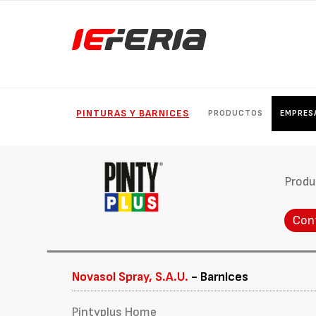
PINTURAS Y BARNICES
PRODUCTOS
EMPRES
Produ
Con
Novasol Spray, S.A.U.
- Barnices
Pintyplus Home