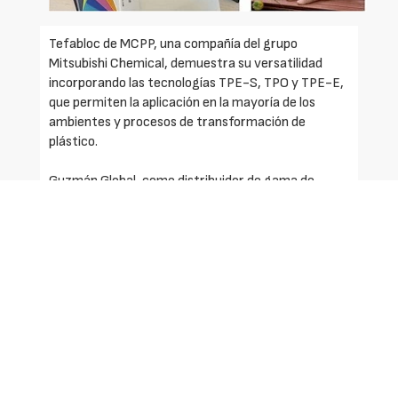
Tefabloc de MCPP, una compañía del grupo
Mitsubishi Chemical, demuestra su versatilidad
incorporando las tecnologías TPE-S, TPO y TPE-E,
que permiten la aplicación en la mayoría de los
ambientes y procesos de transformación de
plástico.
Guzmán Global, como distribuidor de gama de
productos c pone a disposición del cliente los
siguientes productos y novedades:
1. Grados para contacto con alimentos que
cumplen con la normativa de contacto con
alimentos EU 10/2011 y US FDA.
Además disponible en alta transparencia.
- Compresión set limitada a alta temperatura.