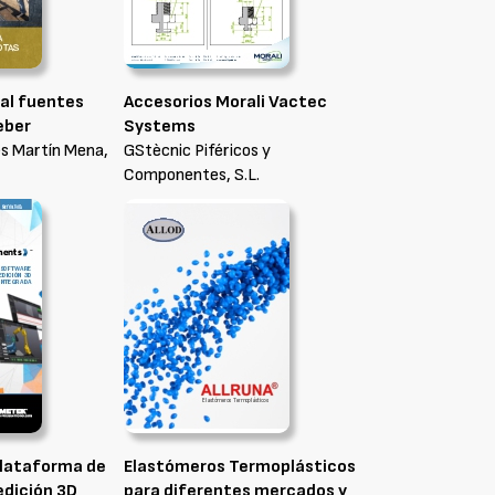
al fuentes
Accesorios Morali Vactec
eber
Systems
s Martín Mena,
GStècnic Piféricos y
Componentes, S.L.
lataforma de
Elastómeros Termoplásticos
dición 3D
para diferentes mercados y