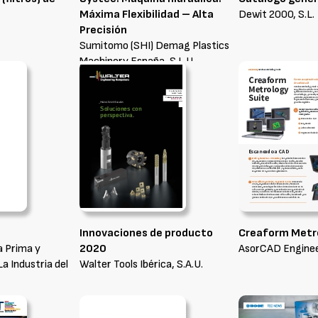
Máxima Flexibilidad – Alta
Dewit 2000, S.L.
Precisión
Sumitomo (SHI) Demag Plastics
Machinery España, S.L.U.
Innovaciones de producto
Creaform Metro
a Prima y
2020
AsorCAD Engineer
La Industria del
Walter Tools Ibérica, S.A.U.