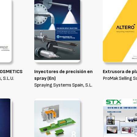
COSMETICS
Inyectores de precisión en
Extrusora de p
, S.L.U.
spray (En)
ProMak Selling So
Spraying Systems Spain, S.L.