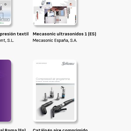
presión textil
Mecasonic ultrasonidos 1 (ES)
nt, S.L.
Mecasonic España, S.A.
al Roma (En)
Catálogo aire comprimido