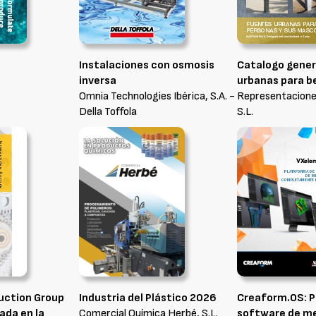
Instalaciones con osmosis
Catalogo gener
inversa
urbanas para b
Omnia Technologies Ibérica, S.A. -
Representacione
Della Toffola
S.L.
Auction Group
Industria del Plástico 2026
Creaform.OS: P
zada en la
Comercial Química Herbé, S.L.
software de me