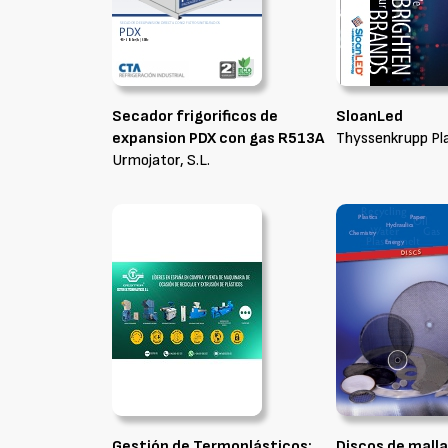
Secador frigorificos de
SloanLed
expansion PDX con gas R513A
Thyssenkrupp Plas
Urmojator, S.L.
Gestión de Termoplásticos:
Discos de malla 