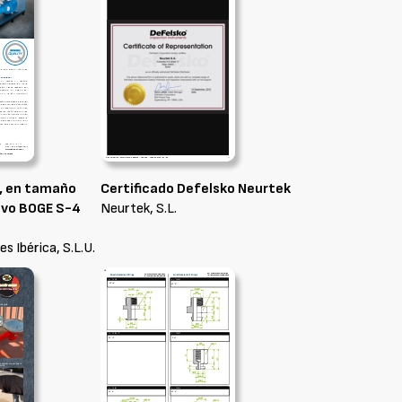
, en tamaño
Certificado Defelsko Neurtek
uevo BOGE S-4
Neurtek, S.L.
 Ibérica, S.L.U.