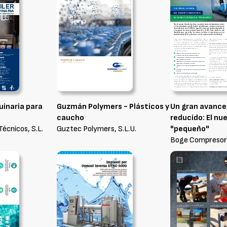
uinaria para
Guzmán Polymers - Plásticos y
Un gran avance
caucho
reducido: El n
Técnicos, S.L.
Guztec Polymers, S.L.U.
"pequeño"
Boge Compresores