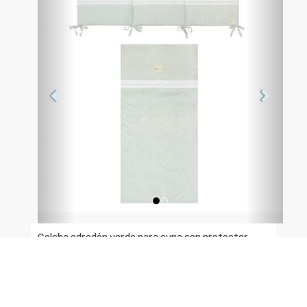
Colcha edredón verde para cuna con protector.
Medidas:
- Colcha: 60 x 120.