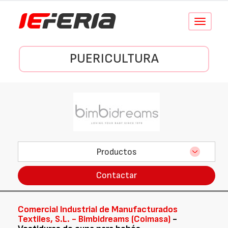
Conmutar
navegació
PUERICULTURA
Productos
Contactar
Comercial Industrial de Manufacturados
Textiles, S.L. - Bimbidreams (Coimasa)
-