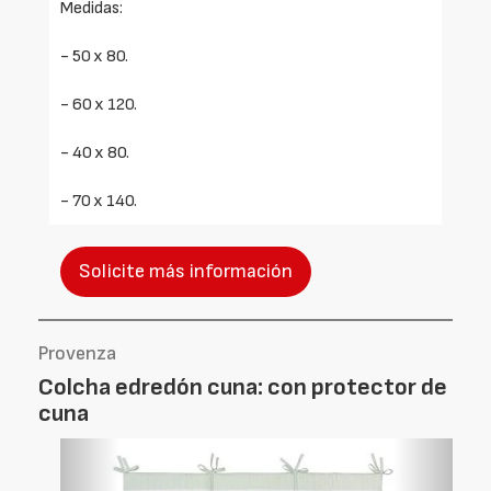
Medidas:
- 50 x 80.
- 60 x 120.
- 40 x 80.
- 70 x 140.
Solicite más información
Provenza
Colcha edredón cuna: con protector de
cuna
Foto
Foto
Anterior
Siguien