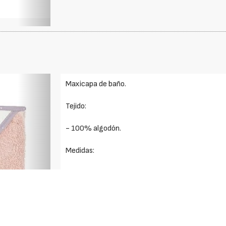
Foto
Maxicapa de baño.
Siguiente
Tejido:
- 100% algodón.
Medidas:
- 100 x 100.
Solicite más información