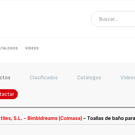
ATÁLOGOS
VÍDEOS
ctos
Clasificados
Catálogos
Vídeo
tactar
iles, S.L. - Bimbidreams (Coimasa)
- Toallas de baño par