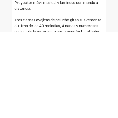
Proyector móvil musical y luminoso con mando a
distancia.
Tres tiernas ovejitas de peluche giran suavemente
al ritmo de las 40 melodías, 4 nanas y numerosos
sonidos de la naturaleza para reconfortar al bebé.
Móvil proyector cuenta ovejitas de VTech es el
perfecto compañero de sueños para tu hijo. Con
dulces nanas, suaves melodías y sonidos e
imágenes proyectadas en el techo, sus sueños
serán los más tiernos.
El globo es extraíble, se puede utilizar de luz de
noche (con 3 colores) o con proyección animada.
Sensor de sonido: Cuando el bebé llora, las melodías
suenan para ayudarle a dormir.
Mando a distancia para controlar el móvil