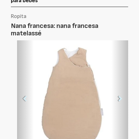
para bebés
Ropita
Nana francesa: nana francesa
matelassé
Foto
Foto
Anterior
Siguien