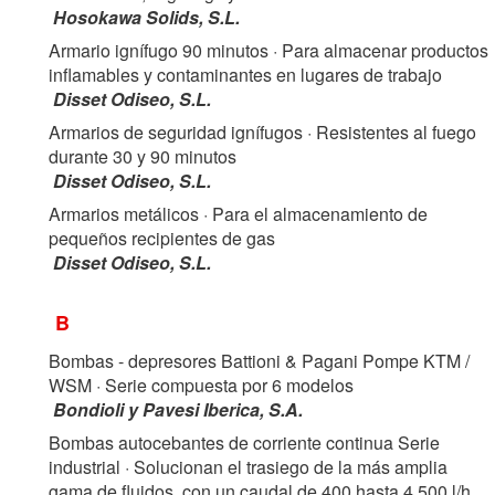
Hosokawa Solids, S.L.
Armario ignífugo 90 minutos
· Para almacenar productos
inflamables y contaminantes en lugares de trabajo
Disset Odiseo, S.L.
Armarios de seguridad ignífugos
· Resistentes al fuego
durante 30 y 90 minutos
Disset Odiseo, S.L.
Armarios metálicos
· Para el almacenamiento de
pequeños recipientes de gas
Disset Odiseo, S.L.
B
Bombas - depresores Battioni & Pagani Pompe KTM /
WSM
· Serie compuesta por 6 modelos
Bondioli y Pavesi Iberica, S.A.
Bombas autocebantes de corriente continua Serie
industrial
· Solucionan el trasiego de la más amplia
gama de fluidos, con un caudal de 400 hasta 4.500 l/h