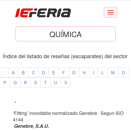
Conmutar
navegación
QUÍMICA
Índice del listado de reseñas (escaparates) del sector
‘
A
B
C
D
E
F
G
H
I
L
M
O
P
Q
R
S
T
U
V
‘
‘Fitting’ inoxidable normalizado Genebre
· Segun ISO
4144
Genebre, S.A.U.