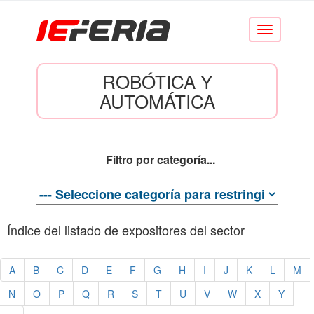
Conmutar
navegación
ROBÓTICA Y
AUTOMÁTICA
Filtro por categoría...
Índice del listado de expositores del sector
A
B
C
D
E
F
G
H
I
J
K
L
M
N
O
P
Q
R
S
T
U
V
W
X
Y