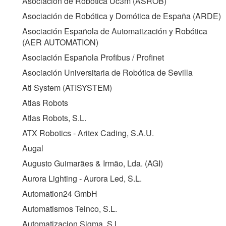
Asociación de Robótica Uc3m (
ASROB
)
Asociación de Robótica y Domótica de España (
ARDE
)
Asociación Española de Automatización y Robótica
(
AER AUTOMATION
)
Asociación Española Profibus / Profinet
Asociación Universitaria de Robótica de Sevilla
Ati System (
ATISYSTEM
)
Atlas Robots
Atlas Robots, S.L.
ATX Robotics - Aritex Cading, S.A.U.
Augal
Augusto Guimarães & Irmão, Lda. (
AGI
)
Aurora Lighting - Aurora Led, S.L.
Automation24 GmbH
Automatismos Teinco, S.L.
Automatizacion Sigma, S.L.