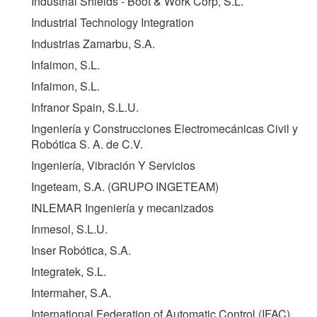
Industrial Shields - Boot & Work Corp, S.L.
Industrial Technology Integration
Industrias Zamarbu, S.A.
Infaimon, S.L.
Infaimon, S.L.
Infranor Spain, S.L.U.
Ingeniería y Construcciones Electromecánicas Civil y
Robótica S. A. de C.V.
Ingeniería, Vibración Y Servicios
Ingeteam, S.A. (
GRUPO INGETEAM
)
INLEMAR Ingeniería y mecanizados
Inmesol, S.L.U.
Inser Robótica, S.A.
Integratek, S.L.
Intermaher, S.A.
International Federation of Automatic Control (
IFAC
)