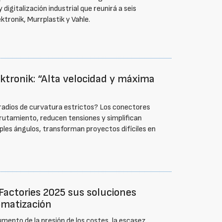
igitalización industrial que reunirá a seis
tronik, Murrplastik y Vahle.
tronik: “Alta velocidad y máxima
radios de curvatura estrictos? Los conectores
nrutamiento, reducen tensiones y simplifican
iples ángulos, transforman proyectos difíciles en
actories 2025 sus soluciones
tomatización
umento de la presión de los costes, la escasez