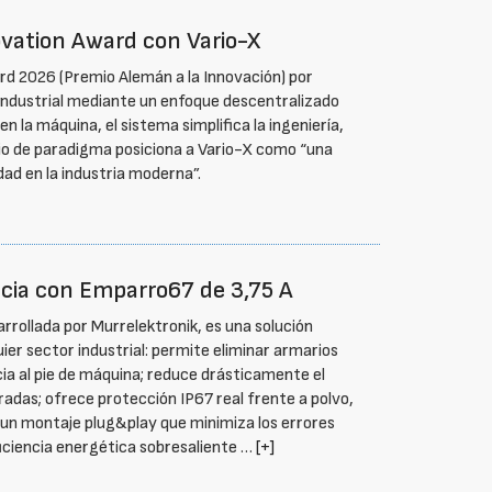
vation Award con Vario-X
rd 2026 (Premio Alemán a la Innovación) por
industrial mediante un enfoque descentralizado
n la máquina, el sistema simplifica la ingeniería,
bio de paradigma posiciona a Vario-X como “una
dad en la industria moderna”.
ncia con Emparro67 de 3,75 A
rollada por Murrelektronik, es una solución
ier sector industrial: permite eliminar armarios
ia al pie de máquina; reduce drásticamente el
iradas; ofrece protección IP67 real frente a polvo,
ta un montaje plug&play que minimiza los errores
ficiencia energética sobresaliente …
[+]