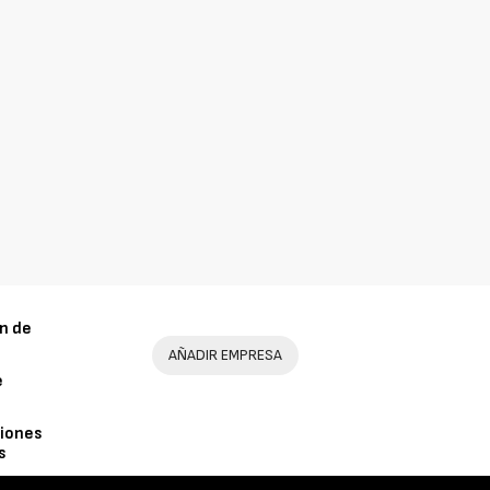
n de
AÑADIR EMPRESA
e
iones
s