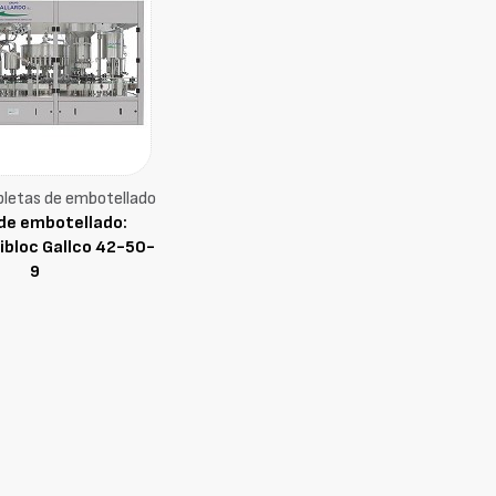
letas de embotellado
 de embotellado:
ribloc Gallco 42-50-
9