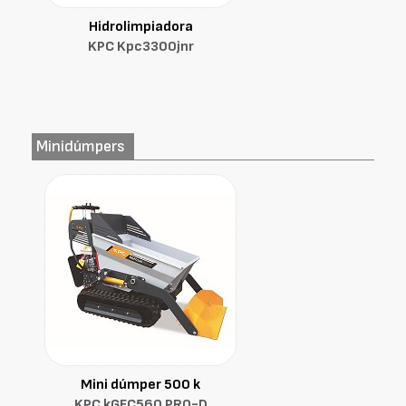
Hidrolimpiadora
KPC Kpc3300jnr
Minidúmpers
Mini dúmper 500 k
KPC kGFC560 PRO-D