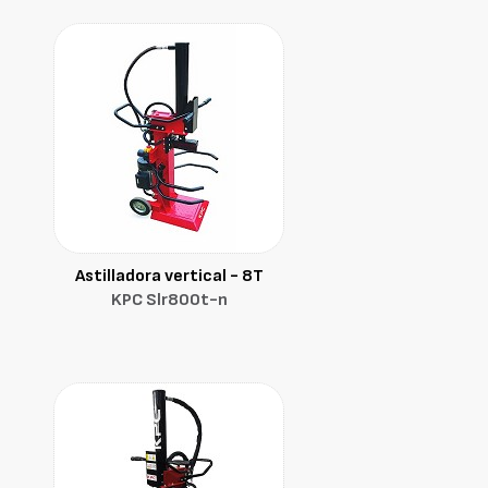
Astilladora vertical - 8T
KPC Slr800t-n