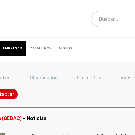
EMPRESAS
CATÁLOGOS
VÍDEOS
ctos
Clasificados
Catálogos
Vídeo
tactar
a (GEDAC)
- Noticias