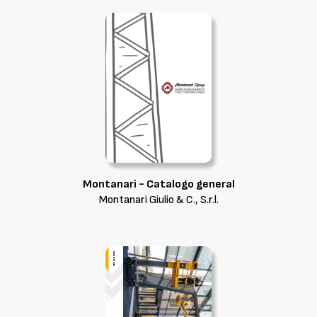
Montanari - Catalogo general
Montanari Giulio & C., S.r.l.