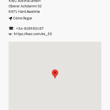
KWC Austria GmbH
Oberer Achdamm 52
6971 Hard
Austria
Cómo llegar
☎:
+34‑916593197
w:
https://kwc.com/es_ES