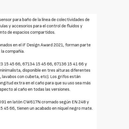
sensor para baño de la línea de colectividades de
ulas y accesorios para el control de fluidos y
miento de espacios compartidos.
donados en el iF Design Award 2021, forman parte
e la compañía.
23 15 45 66, 67134 15 45 66, 67136 15 41 66 y
inimalista, disponible en tres alturas diferentes
s, lavabos con cubeta, etc). Los grifos están
 longitud extra en el caño para que su uso sea más
specto al caño en todas las versiones.
5091 en latón CW617N cromado según EN 248 y
15 45 66, tienen un acabado en níquel negro mate.