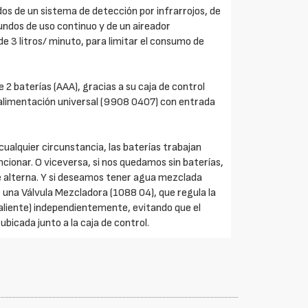
dos de un sistema de detección por infrarrojos, de
ndos de uso continuo y de un aireador
e 3 litros/ minuto, para limitar el consumo de
 2 baterías (AAA), gracias a su caja de control
 alimentación universal (9908 0407) con entrada
ualquier circunstancia, las baterías trabajan
ncionar. O viceversa, si nos quedamos sin baterías,
te alterna. Y si deseamos tener agua mezclada
x una Válvula Mezcladora (1088 04), que regula la
caliente) independientemente, evitando que el
ubicada junto a la caja de control.