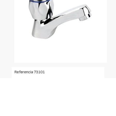
Referencia 73101
Características:
- Acabado: Cromo.
- Montura convencional rosca 1/2". Estriado 20
dientes.