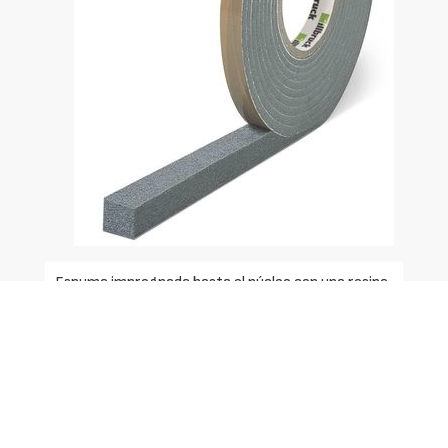
Espuma impregnada hasta el núcleo con una resina
acrílica estable, libre de cera y betún, que le
confiere sus principales propiedades de
estanqueidad a la lluvia fuerte y aislamiento
acústico.
Uso/Propósito: