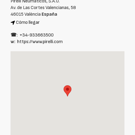
Pirelli Neumáticos, S.A.U.
Av. de Las Cortes Valencianas, 58
46015 València
España
Cómo llegar
☎:
+34‑933663500
w:
https://www.pirelli.com