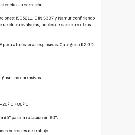
stencia a la corrosión.
aciones: ISO5211, DIN 3337 y Namur confiriendo
 de electroválvulas, finales de carrera y otros
para atmósferas explosivas: Categoría II 2 GD
, gases no corrosivos.
 -20º C +80º C.
de ±5° para la rotación en 90°.
iones normales de trabajo.