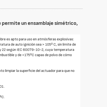
e permite un ensamblaje simétrico,
bre es apto para uso en atmósferas explosivas:
ura de auto ignición sea > 105º C, sin límite de
1 y 22 según IEC 60079-10-2, cuya temperatura
ombustible y de >175ºC capas de polvo de cómo
o limpiar la superficie del actuador para que no
01.
ºC.