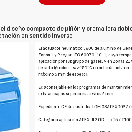
el diseño compacto de piñón y cremallera dobl
rotación en sentido inverso
El actuador neumático 5800 de aluminio de Gene
Zonas 1 y 2 según IEC 60079-10-1, cuya temperat
aplicación por subgrupo de gases, y en Zonas 2
de auto ignición sea >150ºC en nube de polvo c
máximo 5 mm de espesor.
Es aconsejable en los programas de mantenimient
existan capas superiores a estos 5 mm.
Expediente CE de custodia: LOM 08ATEX0037 / 
Categoría aplicación ATEX: II 2 GD – c T5 / T100