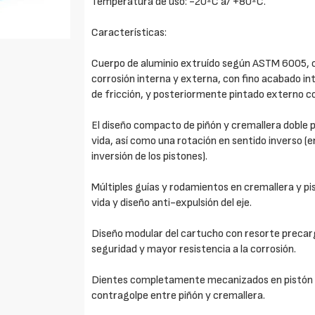
Temperatura de uso: -20ºC a/ +80ºC.
Características:
Cuerpo de aluminio extruído según ASTM 6005, c
corrosión interna y externa, con fino acabado int
de fricción, y posteriormente pintado externo con
El diseño compacto de piñón y cremallera doble p
vida, así como una rotación en sentido inverso (e
inversión de los pistones).
Múltiples guías y rodamientos en cremallera y pis
vida y diseño anti-expulsión del eje.
Diseño modular del cartucho con resorte precar
seguridad y mayor resistencia a la corrosión.
Dientes completamente mecanizados en pistón y
contragolpe entre piñón y cremallera.