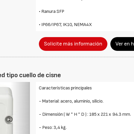
• Ranura SFP
• IP66/IP67, IK10, NEMA4X
Solicite más información
Ver en 
d tipo cuello de cisne
Foto
Características principales
Siguiente
- Material: acero, aluminio, silicio.
- Dimensión ( W * H * D ) : 185 x 221 x 94.3 mm.
- Peso: 3,4 kg.