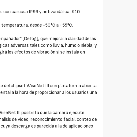
s con carcasa IP66 y antivandálica IK10.
la temperatura, desde -50°C a +55°C.
mpañador" (Defog), que mejora la claridad de las
as adversas tales como lluvia, humo o niebla, y
irá los efectos de vibración si se instala en
 del chipset WiseNet III con plataforma abierta
ntal a la hora de proporcionar a los usuarios una
seNet III posibilita que la cámara ejecute
álisis de vídeo, reconocimiento facial, conteo de
 cuya descarga es parecida a la de aplicaciones