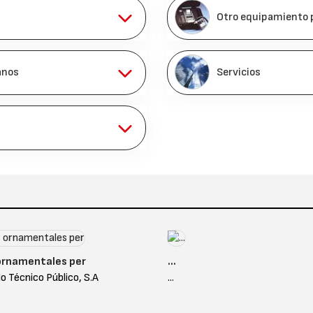
Otro equipamiento 
anos
Servicios
ornamentales per
...
 Técnico Público, S.A
...