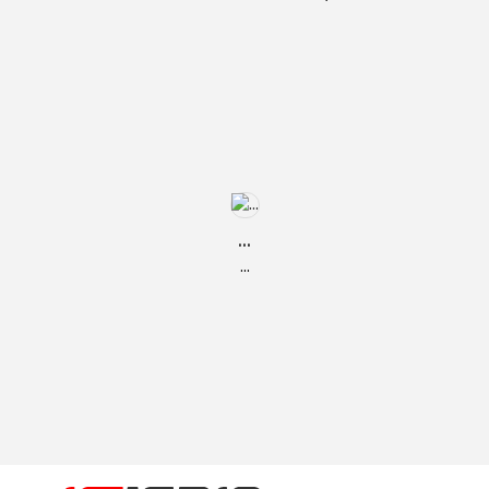
...
...