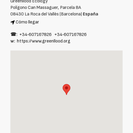
Greenllood Ecology
Polígono Can Massaguer, Parcela 8A
08430 La Roca del Vallès (Barcelona)
España
Cómo llegar
☎:
+34‑607167826
+34‑607167826
w:
https://www.greenllood.org