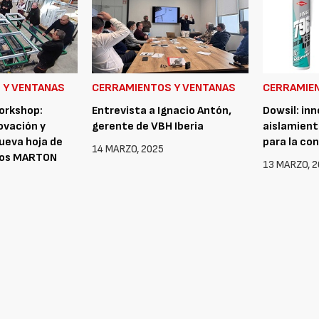
 Y VENTANAS
CERRAMIENTOS Y VENTANAS
CERRAMIE
orkshop:
Entrevista a Ignacio Antón,
Dowsil: in
ovación y
gerente de VBH Iberia
aislamient
nueva hoja de
para la co
14 MARZO, 2025
nios MARTON
13 MARZO, 