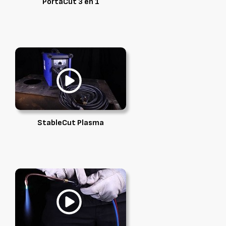
PortaCut 3 en 1
StableCut Plasma