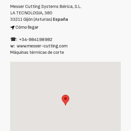
Messer Cutting Systems Ibérica, S.L.
LA TECNOLOGIA, 380
33211 Gijón (Asturias)
España
Cómo llegar
☎:
+34‑984198982
w:
www.messer-cutting.com
Máquinas térmicas de corte