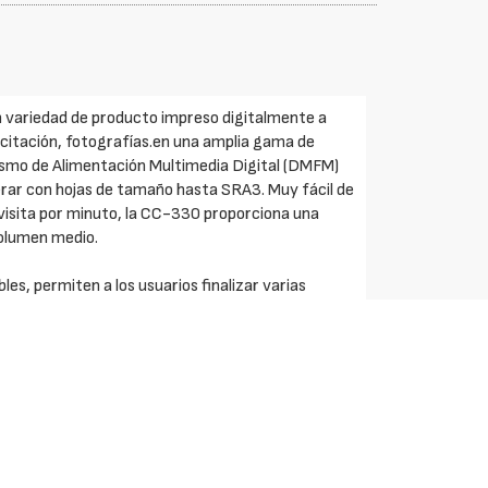
 variedad de producto impreso digitalmente a
elicitación, fotografías.en una amplia gama de
smo de Alimentación Multimedia Digital (DMFM)
erar con hojas de tamaño hasta SRA3. Muy fácil de
 visita por minuto, la CC-330 proporciona una
volumen medio.
es, permiten a los usuarios finalizar varias
artir de 24 tarjetas de visita en hoja SRA3.
asta 240 tarjetas de visita por minuto.
egistro alta productividad.
s SRA3 en un minuto y en un solo paso. Termina
smo de Alimentación Multimedia Digital (DMFM).