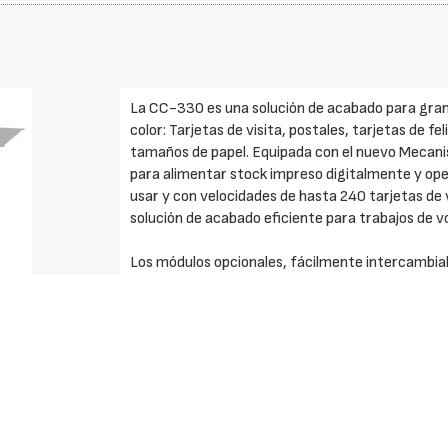
La CC-330 es una solución de acabado para gran
color: Tarjetas de visita, postales, tarjetas de f
tamaños de papel. Equipada con el nuevo Mecani
para alimentar stock impreso digitalmente y op
usar y con velocidades de hasta 240 tarjetas de
solución de acabado eficiente para trabajos de 
Los módulos opcionales, fácilmente intercambiabl
aplicaciones estándar en cuestión de minutos. A p
Mecanismo de alimentación multimedia digital. H
Tamaño hoja: de A4 a SRA3. Lector de marca de r
Puede hender, cortar, marcar y perforar 10 hoja
hasta 240 tarjetas de visita por minuto. Mecani