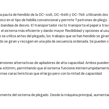
pauta de hendido de la DC-446, DC-646i y DC-746. utilizando dos cuch
pico en el tipo de hebilla convencional y permite 7 patrones de pliego
 bandeja de desvío. El transportador recto transporta el papel a trav
l sistema más eficiente y dando mayor flexibilidad y opciones al usua
o se utiliza antes del plegado, los trabajos que se han hendido se gir
do se giran y recogen en una pila de secuencia ordenada. Se pueden con
versiones alternativas de apiladores de alta capacidad. Ambos pueden 
sta 400mm, permitiendo que el sistema funcione ininterrumpidament
smas características que el largo pero con la mitad de capacidad.
emente del sistema de plegado. Desde la máquina principal, aumentan