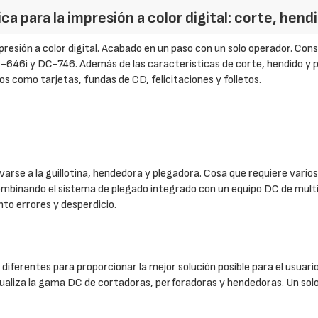
para la impresión a color digital: corte, hend
esión a color digital. Acabado en un paso con un solo operador. Co
-646i y DC-746. Además de las características de corte, hendido y pe
jos como tarjetas, fundas de CD, felicitaciones y folletos.
evarse a la guillotina, hendedora y plegadora. Cosa que requiere vari
 Combinando el sistema de plegado integrado con un equipo DC de mul
to errores y desperdicio.
diferentes para proporcionar la mejor solución posible para el usua
ualiza la gama DC de cortadoras, perforadoras y hendedoras. Un sol