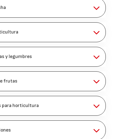
cha
ticultura
zas y legumbres
de frutas
s para horticultura
iones