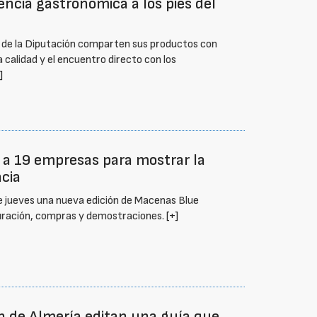
encia gastronómica a los pies del
 de la Diputación comparten sus productos con
 calidad y el encuentro directo con los
]
 a 19 empresas para mostrar la
ncia
 jueves una nueva edición de Macenas Blue
auración, compras y demostraciones.
[+]
ón de Almería editan una guía que