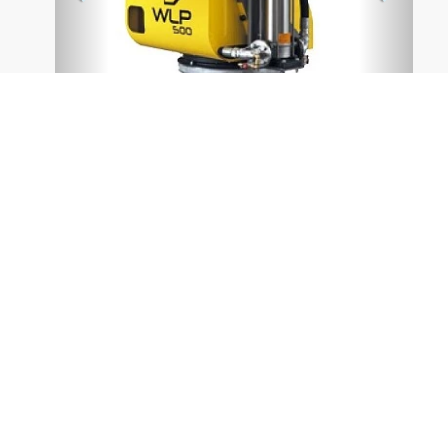
Los cañones nebulizadores de WLP,son un novedoso
sistema de supresión de polvo que están diseñados
para abordar los desafíos ambientales y de salud
asociados con la generación de partículas en
diversas operaciones industriales y de
construcción.