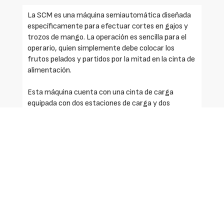
La SCM es una máquina semiautomática diseñada
específicamente para efectuar cortes en gajos y
trozos de mango. La operación es sencilla para el
operario, quien simplemente debe colocar los
frutos pelados y partidos por la mitad en la cinta de
alimentación.
Esta máquina cuenta con una cinta de carga
equipada con dos estaciones de carga y dos
estaciones de corte: la primera estación realiza
cortes horizontales mediante una guillotina,
mientras que la segunda estación, compuesta por
cuchillas circulares giratorias, permite cortes
verticales para obtener gajos. Al activar ambos
grupos de corte, el fruto se divide en trozos.
En caso de requerirse únicamente el corte en gajos,
se deberá desactivar la primera estación de corte.