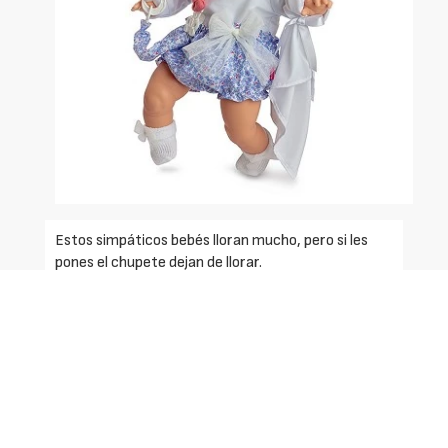
Estos simpáticos bebés lloran mucho, pero si les
pones el chupete dejan de llorar.
Muñeco blandito con mecanismo, llora al quitarle el
chupete. 50 cm
Solicite más información