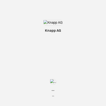
Knapp AG
...
...