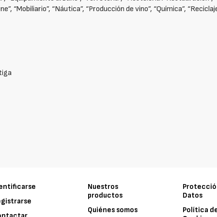
ne”, “Mobiliario”, “Náutica”, “Producción de vino”, “Química”, “Recicla
tiga
entificarse
Nuestros
Protecció
productos
Datos
gistrarse
Quiénes somos
Política d
ontactar