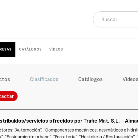
RESAS
CATÁLOGOS
VÍDEOS
ctos
Clasificados
Catálogos
Vídeo
tactar
tribuidos/servicios ofrecidos por Trafic Mat, S.L. - Alma
ectores: “Automoción”, “Componentes mecánicos, neumáticos e hidráu
”, “Equipamiento urbano”, “Ferretería”, “Hostelería / Restauración”, “