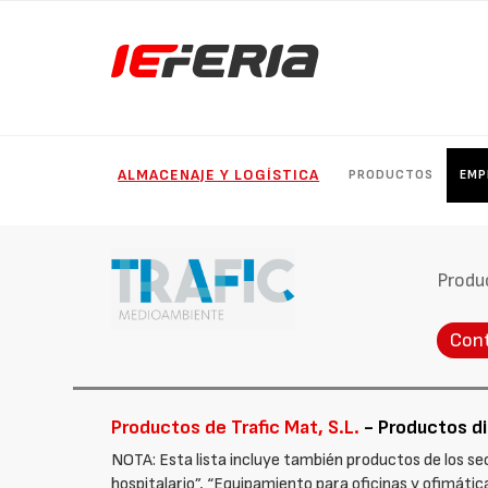
ALMACENAJE Y LOGÍSTICA
PRODUCTOS
EMP
Produ
Con
Productos de Trafic Mat, S.L.
- Productos dis
NOTA: Esta lista incluye también productos de los s
hospitalario”, “Equipamiento para oficinas y ofimática