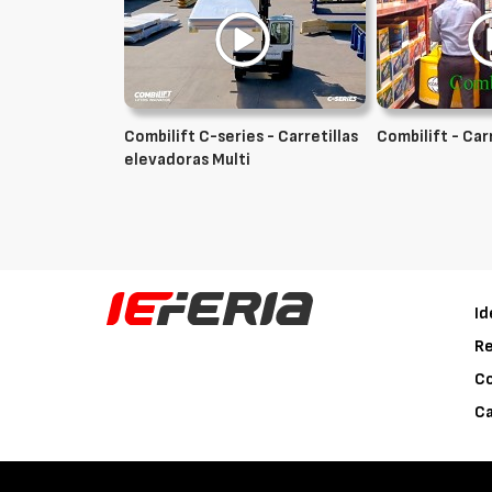
Combilift C-series - Carretillas
Combilift - Ca
elevadoras Multi
Id
Re
C
Ca