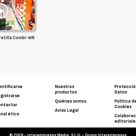
rretilla Combi-WR
entificarse
Nuestros
Protecció
productos
Datos
gistrarse
Quiénes somos
Política d
ontactar
Cookies
Aviso Legal
nal ético
Colaborac
editoriale
© 2026 -
Interempresas Media, S.L.U. - Grupo Interempresas