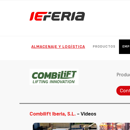
ALMACENAJE Y LOGÍSTICA
PRODUCTOS
EMP
Produ
Con
Combilift Iberia, S.L.
- Vídeos