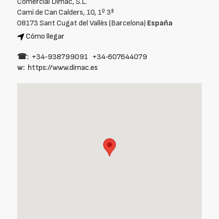
Comercial Dimac, S.L.
Camí de Can Calders, 10, 1º 3ª
08173 Sant Cugat del Vallès (Barcelona)
España
Cómo llegar
☎:
+34‑938799091
+34‑607644079
w:
https://www.dimac.es